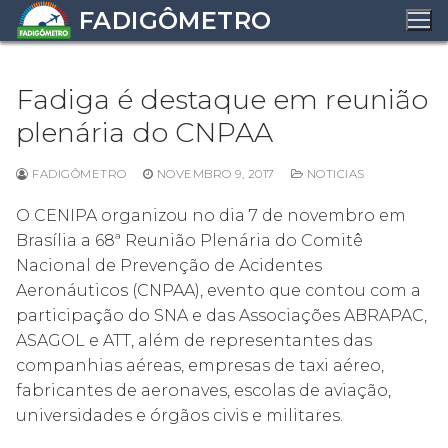
Pular
FADIGÔMETRO
para
o
conteúdo
Fadiga é destaque em reunião
plenária do CNPAA
FADIGÔMETRO
NOVEMBRO 9, 2017
NOTICIAS
O CENIPA organizou no dia 7 de novembro em
Brasília a 68ª Reunião Plenária do Comitê
Nacional de Prevenção de Acidentes
Aeronáuticos (CNPAA), evento que contou com a
participação do SNA e das Associações ABRAPAC,
ASAGOL e ATT, além de representantes das
companhias aéreas, empresas de taxi aéreo,
fabricantes de aeronaves, escolas de aviação,
universidades e órgãos civis e militares.