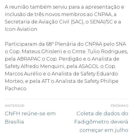
A reunião também serviu para a apresentação e
inclusão de três novos membros ao CNPAA, a
Secretaria de Aviação Civil (SAC), o SENAI/SC e a
Icon Aviation.
Participaram da 68ª Plenária do CNPAA pelo SNA
o Cop. Mateus Ghisleni e o Cmte. Tulio Rodrigues,
pela ABRAPAC o Cop. Perdigão e o Analista de
Safety Alfredo Menquini, pela ASAGOL o Cop.
Marcos Aurélio e o Analista de Safety Eduardo
Morteo, e pela ATT o Analista de Safety Philipe
Pacheco.
Navegação
ANTERIOR
PRÓXIMO
de
Post
Próximo
CNFH reúne-se em
Coleta de dados do
anterior:
post:
Post
Brasília
Fadigômetro deverá
começar em julho