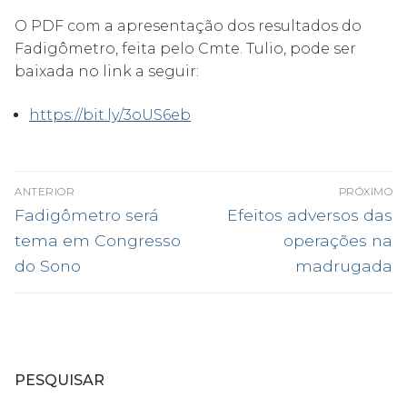
O PDF com a apresentação dos resultados do
Fadigômetro, feita pelo Cmte. Tulio, pode ser
baixada no link a seguir:
https://bit.ly/3oUS6eb
Navegação
ANTERIOR
PRÓXIMO
de
Post
Próximo
Fadigômetro será
Efeitos adversos das
anterior:
post:
Post
tema em Congresso
operações na
do Sono
madrugada
PESQUISAR