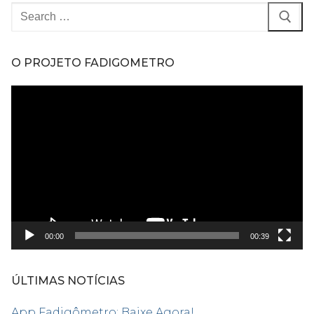
Pesquisar
por:
O PROJETO FADIGOMETRO
Tocador
de
vídeo
00:00
00:39
ÚLTIMAS NOTÍCIAS
App Fadigômetro: Baixe Agora!