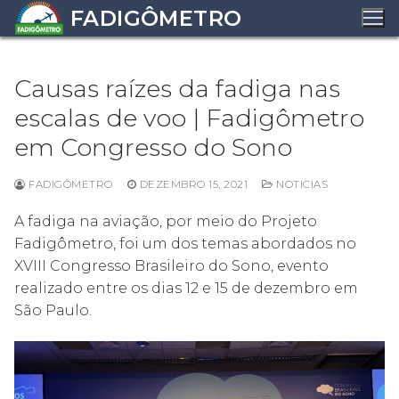
Pular
FADIGÔMETRO
para
o
conteúdo
Causas raízes da fadiga nas
escalas de voo | Fadigômetro
em Congresso do Sono
FADIGÔMETRO
DEZEMBRO 15, 2021
NOTICIAS
A fadiga na aviação, por meio do Projeto
Fadigômetro, foi um dos temas abordados no
XVIII Congresso Brasileiro do Sono, evento
realizado entre os dias 12 e 15 de dezembro em
São Paulo.