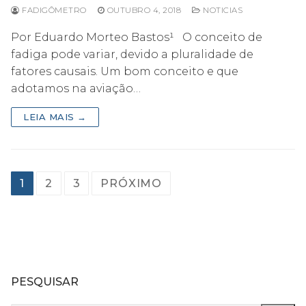
FADIGÔMETRO
OUTUBRO 4, 2018
NOTICIAS
Por Eduardo Morteo Bastos¹ O conceito de
fadiga pode variar, devido a pluralidade de
fatores causais. Um bom conceito e que
adotamos na aviação…
LEIA MAIS →
Paginação
1
2
3
PRÓXIMO
de
posts
PESQUISAR