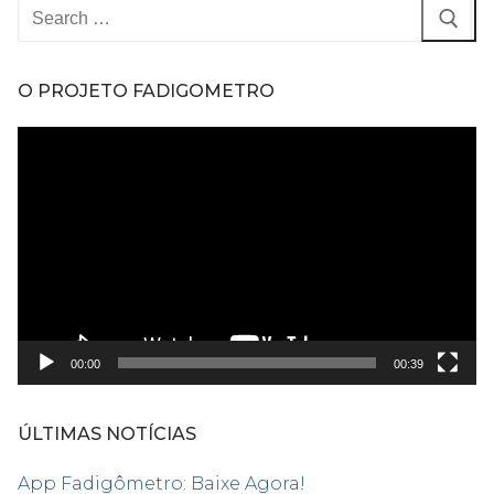
Pesquisar
por:
O PROJETO FADIGOMETRO
Tocador
de
vídeo
00:00
00:39
ÚLTIMAS NOTÍCIAS
App Fadigômetro: Baixe Agora!